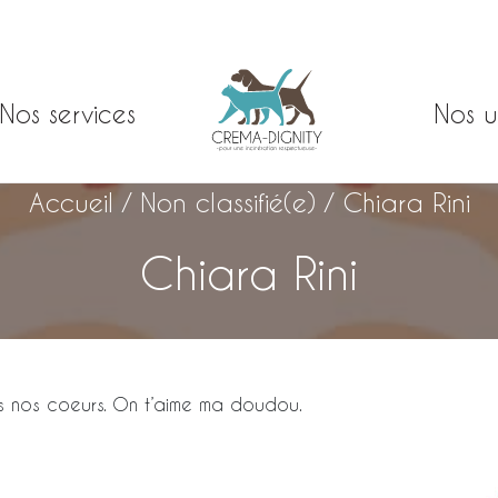
Nos services
Nos u
Accueil
/
Non classifié(e)
/
Chiara Rini
Chiara Rini
ans nos coeurs. On t’aime ma doudou.