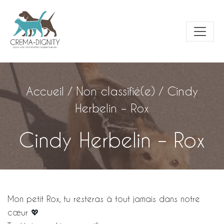
Accueil
/
Non classifié(e)
/
Cindy
Herbelin – Rox
Cindy Herbelin – Rox
Mon petit Rox, tu resteras à tout jamais dans notre
cœur 💖