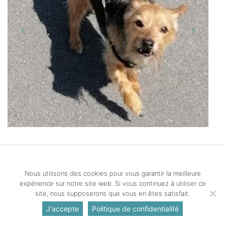
© Copyright Crema-Dignity 2026 All Rights Reserved
Nous utilisons des cookies pour vous garantir la meilleure
–
Politique de confidentialité
expérience sur notre site web. Si vous continuez à utiliser ce
Création de sites Internet | ProduWeb
site, nous supposerons que vous en êtes satisfait.
J'accepte
Politique de confidentialité