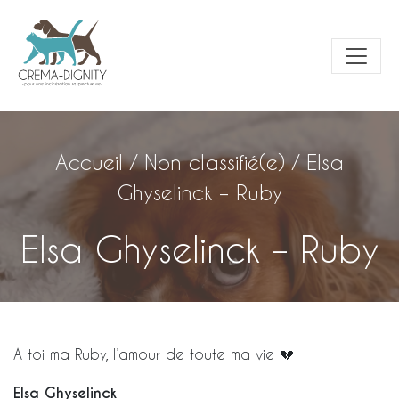
Accueil
/
Non classifié(e)
/
Elsa
Ghyselinck – Ruby
Elsa Ghyselinck – Ruby
A toi ma Ruby, l’amour de toute ma vie 💔
Elsa Ghyselinck