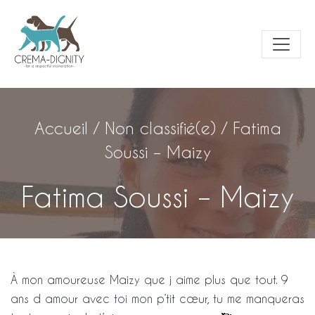
Accueil
/
Non classifié(e)
/
Fatima
Soussi – Maizy
Fatima Soussi – Maizy
À mon amoureuse Maizy que j aime plus que tout. 9
ans d amour avec toi mon p’tit cœur, tu me manqueras