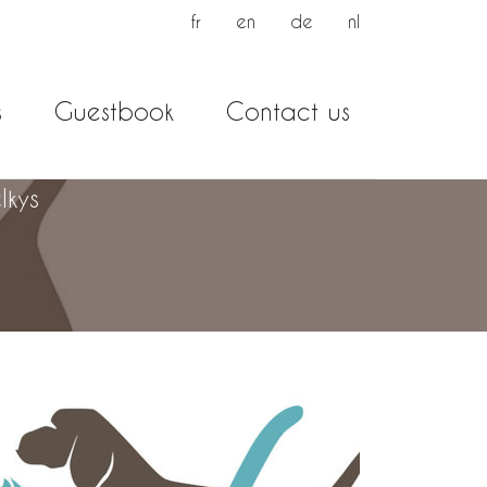
fr
en
de
nl
s
Guestbook
Contact us
lkys