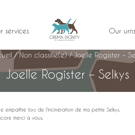
r services
Our urn
ueil
/
Non classifié(e)
/
Joelle Rogister – Se
Joelle Rogister – Selkys
 empathie lors de l’incinération de ma petite Selkys.
ncore merci à vous.