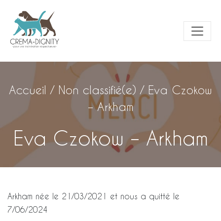
Accueil
/
Non classifié(e)
/
Eva Czokow
– Arkham
Eva Czokow – Arkham
Arkham née le 21/03/2021 et nous a quitté le
7/06/2024