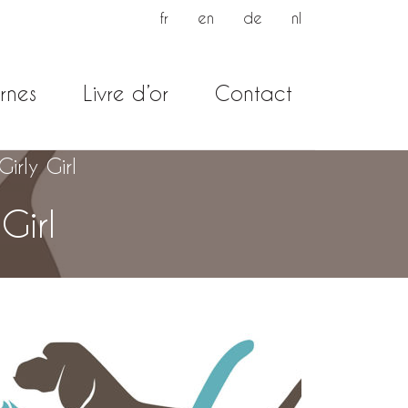
fr
en
de
nl
rnes
Livre d’or
Contact
irly Girl
Girl