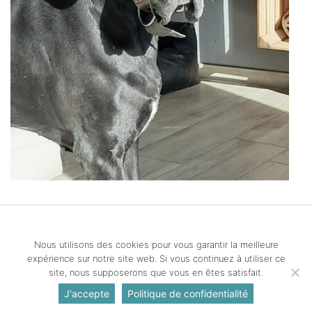
© Copyright Crema-Dignity 2026 All Rights Reserved
Nous utilisons des cookies pour vous garantir la meilleure
–
Politique de confidentialité
expérience sur notre site web. Si vous continuez à utiliser ce
Création de sites Internet | ProduWeb
site, nous supposerons que vous en êtes satisfait.
J'accepte
Politique de confidentialité