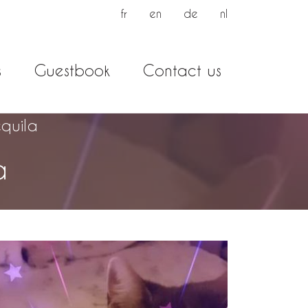
fr
en
de
nl
s
Guestbook
Contact us
equila
a