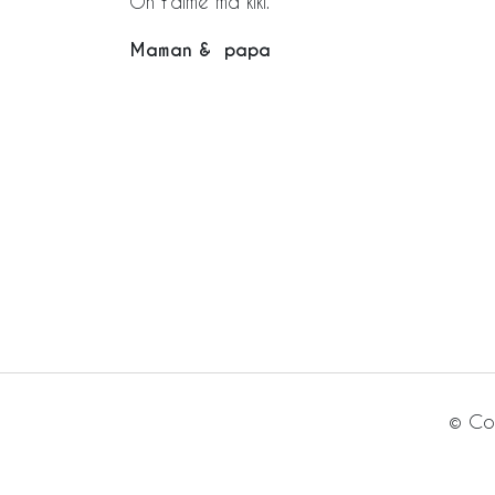
On t’aime ma kiki.
Maman & papa
© Cop