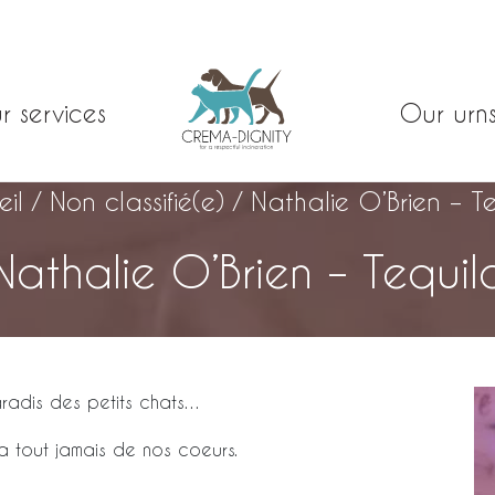
r services
Our urn
il
/
Non classifié(e)
/
Nathalie O’Brien – T
Nathalie O’Brien – Tequil
paradis des petits chats…
 a tout jamais de nos coeurs.